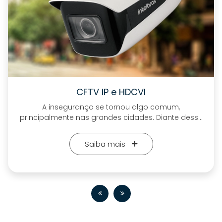
Telefonia IP e Digital
PABX EM NUVEM Eleve a forma como seu negócio se
desse
comunica com a solução de PABX em nuve
antam
RCG Tecnologia. Com recursos avançados, 
ns
análise em tempo real, videoconferência,
Saiba mais
chamadas ilimitadas e muito mais, sua emp
o uma
estará totalmente equipada e pronta para
nir
destacar em comunicações.
om a
do de
al de
ão