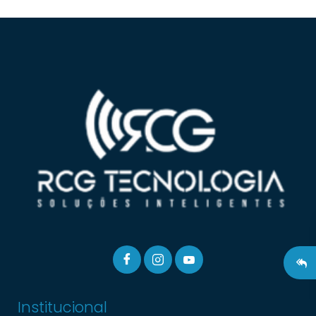
 ou
ou
nhar
unto
larme
e
s,
veis.
a ou
Institucional